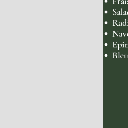
Frai
Sala
Rad
Nav
Epi
Blet