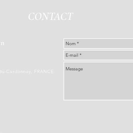
CONTACT
an
n du-Cardonnay, FRANCE