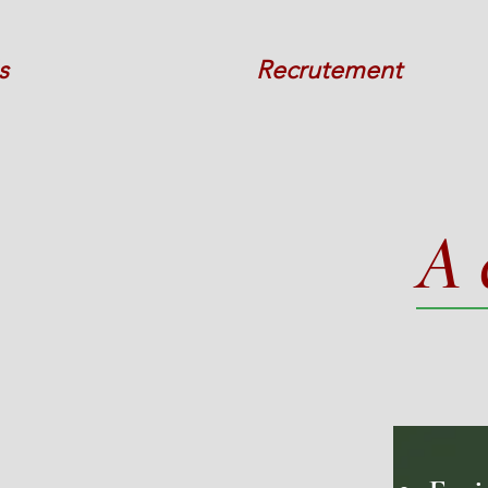
s
Recrutement
A 