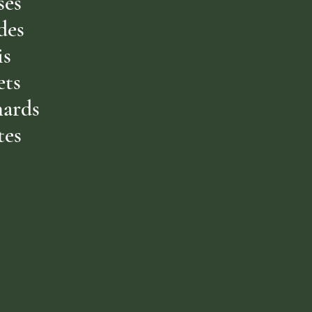
ses
des
is
ets
nards
tes